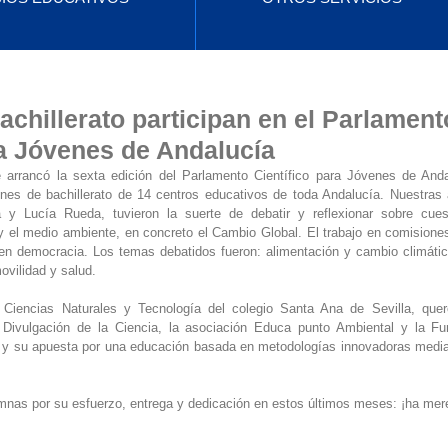
chillerato participan en el Parlament
ra Jóvenes de Andalucía
arrancó la sexta edición del Parlamento Científico para Jóvenes de Anda
enes de bachillerato de 14 centros educativos de toda Andalucía. Nuestras 
 Lucía Rueda, tuvieron la suerte de debatir y reflexionar sobre cuesti
y el medio ambiente, en concreto el Cambio Global. El trabajo en comisiones
 democracia. Los temas debatidos fueron: alimentación y cambio climático;
ovilidad y salud. 
Ciencias Naturales y Tecnología del colegio Santa Ana de Sevilla, quer
Divulgación de la Ciencia, la asociación Educa punto Ambiental y la Fun
 y su apuesta por una educación basada en metodologías innovadoras mediant
nas por su esfuerzo, entrega y dedicación en estos últimos meses: ¡ha mere