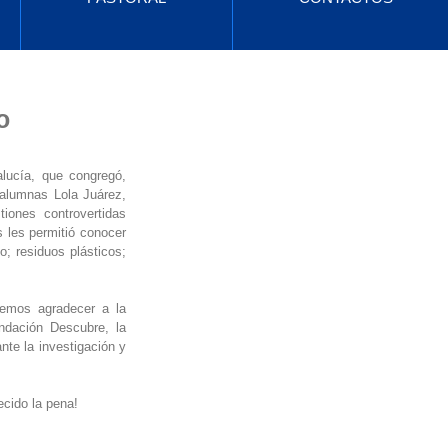
Entradas destacadas
o
lucía, que congregó, 
Vuelve pronto
alumnas Lola Juárez, 
ones controvertidas 
Una vez que se
 les permitió conocer 
publiquen entradas,
 residuos plásticos; 
las verás aquí.
emos agradecer a la 
dación Descubre, la 
e la investigación y 
cido la pena!