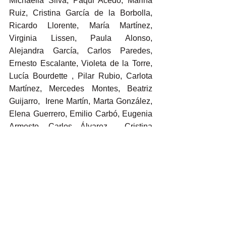
Michaella Silva, Paqui Acedo, Marina 
Ruiz, Cristina García de la Borbolla, 
Ricardo Llorente, María Martínez, 
Virginia Lissen, Paula Alonso, 
Alejandra García, Carlos Paredes,  
Ernesto Escalante, Violeta de la Torre, 
Lucía Bourdette , Pilar Rubio, Carlota 
Martínez, Mercedes Montes, Beatriz 
Guijarro,  Irene Martín, Marta González, 
Elena Guerrero, Emilio Carbó, Eugenia 
Armesto, Carlos Álvarez,  Cristina 
Cuadrado, Inés Dávila, Andrea Forero, 
Claudia Jiménez, Víctor Carretero, 
Carla Lomelino, Juan Pablo Vega, 
Rosa Avilés, Isabel León, María Rubio, 
Manuel Valle, Patricia Belmonte, Lino 
Morillo,  Manuel Lázaro, Gonzalo León, 
Ana Isabel Rufino, Araceli Guerrero, 