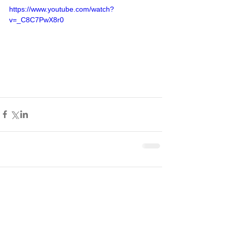
https://www.youtube.com/watch?
v=_C8C7PwX8r0
Comentarios
Escribir un comentario...