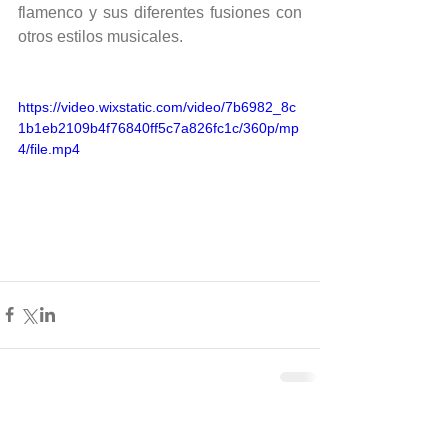
flamenco y sus diferentes fusiones con 
otros estilos musicales.
https://video.wixstatic.com/video/7b6982_8c
1b1eb2109b4f76840ff5c7a826fc1c/360p/mp
4/file.mp4
Comentarios