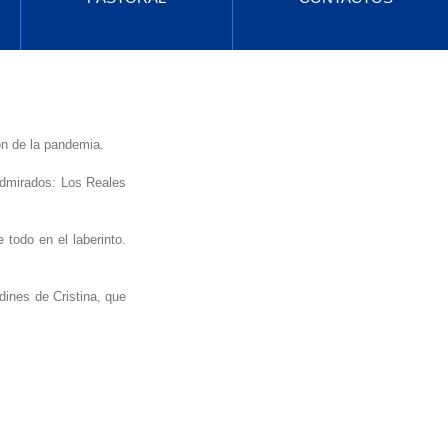
Entradas destacadas
ón de la pandemia.
Vuelve pronto
dmirados: Los Reales 
Una vez que se
odo en el laberinto. 
publiquen entradas,
las verás aquí.
ines de Cristina, que 