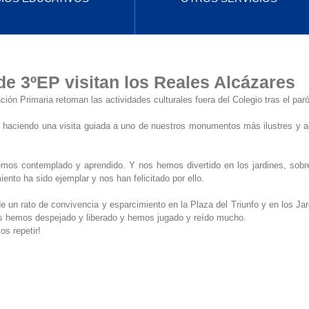
e 3ºEP visitan los Reales Alcázares
ón Primaria retoman las actividades culturales fuera del Colegio tras el par
 haciendo una visita guiada a uno de nuestros monumentos más ilustres y a
os contemplado y aprendido. Y nos hemos divertido en los jardines, sobre t
to ha sido ejemplar y nos han felicitado por ello.
un rato de convivencia y esparcimiento en la Plaza del Triunfo y en los Jard
s hemos despejado y liberado y hemos jugado y reído mucho.
s repetir!