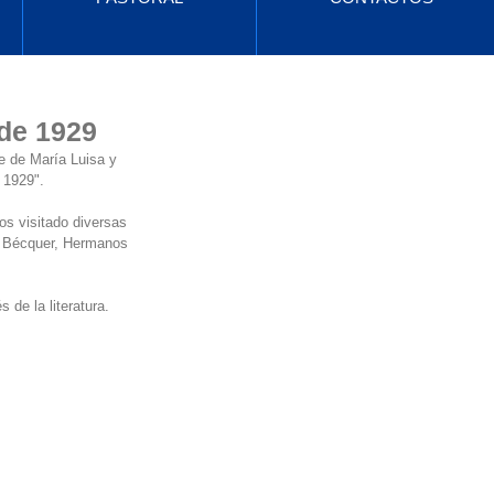
Entradas destacadas
 de 1929
e de María Luisa y 
1929". 
Vuelve pronto
os visitado diversas 
a: Bécquer, Hermanos 
Una vez que se
publiquen entradas,
las verás aquí.
 de la literatura.