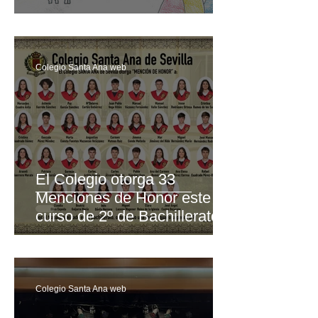
DEL DISTRITO DE LOS
REMEDIOS,
AYUNTAMIENTO DE
SEVILLA
Colegio Santa Ana web
El Colegio otorga 33
Menciones de Honor este
curso de 2º de Bachillerato
Colegio Santa Ana web