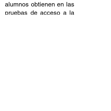
alumnos obtienen en las
pruebas de acceso a la
universidad
(selectividad) son fruto
del compromiso con el
esfuerzo, la
personalización del
aprendizaje y el rigor
académico del
profesorado.
Además, la propuesta
metodológica en esta