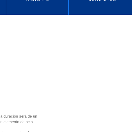
Entradas destacadas
Vuelve pronto
Una vez que se
publiquen entradas,
las verás aquí.
a duración será de un 
un elemento de ocio.