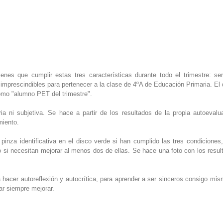
nes que cumplir estas tres características durante todo el trimestre: ser
 imprescindibles para pertenecer a la clase de 4ºA de Educación Primaria. El
omo "alumno PET del trimestre".
ria ni subjetiva. Se hace a partir de los resultados de la propia autoevalu
iento.
nza identificativa en el disco verde si han cumplido las tres condiciones, 
jo si necesitan mejorar al menos dos de ellas. Se hace una foto con los resu
a hacer autoreflexión y autocrítica, para aprender a ser sinceros consigo mi
ar siempre mejorar.