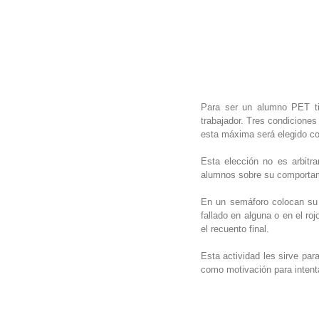
Para ser un alumno PET tie
trabajador. Tres condiciones
esta máxima será elegido c
Esta elección no es arbitra
alumnos sobre su comportam
En un semáforo colocan su pi
fallado en alguna o en el ro
el recuento final.
Esta actividad les sirve par
como motivación para intent