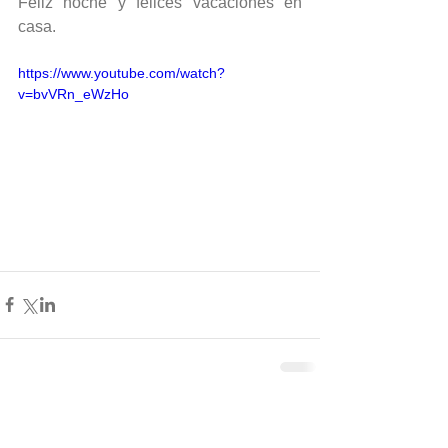
Feliz noche y felices vacaciones en 
casa.
https://www.youtube.com/watch?
v=bvVRn_eWzHo
Comentarios