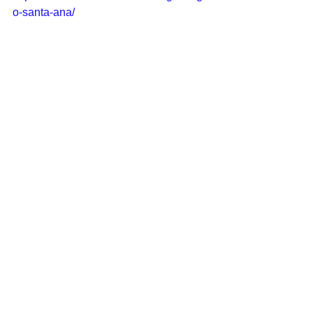
o-santa-ana/
Redactora: Profª Dña. Marta Reina 
Vázquez y Prof. D. Fernando Alfonso 
Ríos.
Comentarios
Escribir un comentario...