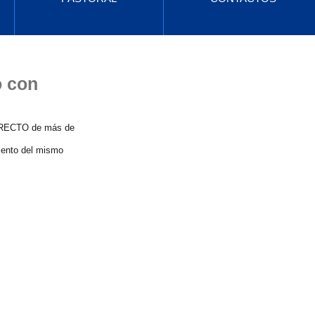
Entradas destacadas
o con
Vuelve pronto
DIRECTO de más de 
mento del mismo 
Una vez que se
publiquen entradas,
las verás aquí.