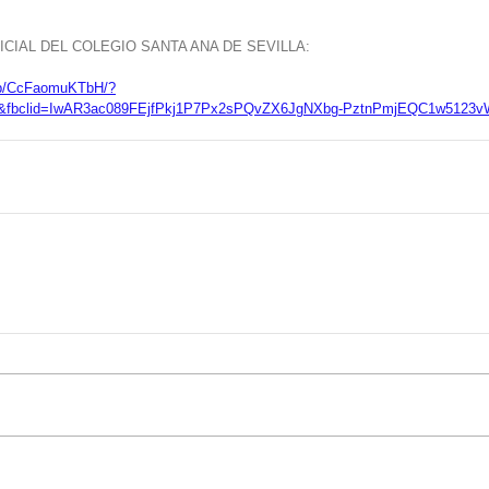
CIAL DEL COLEGIO SANTA ANA DE SEVILLA: 
/p/CcFaomuKTbH/?
fbclid=IwAR3ac089FEjfPkj1P7Px2sPQvZX6JgNXbg-PztnPmjEQC1w5123v