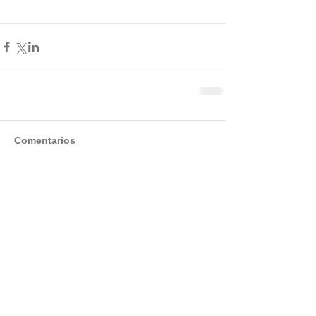
Comentarios
Escribir un comentario...
Entradas destacadas